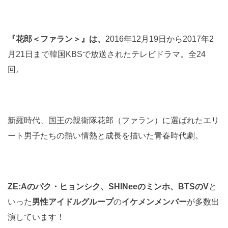
『花郎＜ファラン＞』は、
2016年12月19日から2017年2
月21日まで韓国KBSで放送されたテレビドラマ。全24
回。
新羅時代、国王の親衛隊花郎（ファラン）に選ばれたエリ
ート男子たちの熱い情熱と成長を描いた青春時代劇。
ZE:Aのパク・ヒョンシク、SHINeeのミンホ、BTSのV
と
いった
男性アイドルグループ
の
イケメンメンバー
が多数出
演しています！