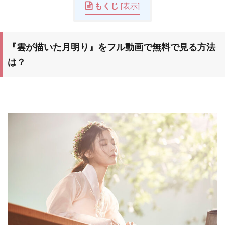
もくじ
[
表示
]
『雲が描いた月明り』
をフル動画で無料で見る方法
は？