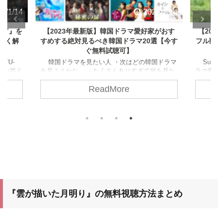
3/1/14
2023/1/14
XT』を
【2023年最新版】韓国ドラマ愛好家がおす
【20
すく解
すめする絶対見るべき韓国ドラマ20選【今す
フル動
ぐ無料試聴可】
『U-
韓国ドラマを見たい人 ・次はどの韓国ドラマ
Sum
にお答え
を見ようかな。 ・たくさんありすぎて何を見た
ラマ歴
ドラマ愛
らいいのか迷うな〜。 ・韓国ドラマ愛好家のお
い頃（
ReadMore
の理由を
すすめを手っ取り早く知りたい！ そんな疑問
てから
ラマ愛
にお答えします。 この記事では、【2023年最
本以上
たい U-
新版】韓国ドラマ愛好家がおすすめする絶対見
ったり
知りたい
るべき！韓国ドラマ人気ランキング20選をまと
の香り
記事の
めています。 コロナ自粛期間中にドラマを一
の香り
気見したい 韓国ドラマ愛好家がおすすめする絶
『夏の
対に見るべき韓国ドラマが知りたい 次どのドラ
評判が
マを観 ...
て知りた
『雲が描いた月明り』の無料視聴方法まとめ