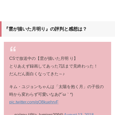
『雲が描いた月明り』
の評判と感想は？
CSで放送中の【雲が描いた月明 り】
とりあえず録画してあった7話まで見終わった！
だんだん面白くなってきた～♪
キム・ユジョンちゃんは「太陽を抱く月」の子役の
時から変わらず可愛いなあ(*´ω｀*)
pic.twitter.com/qO8kuehrvF
— gajirou (@la_lumiere2094)
August 13, 2018