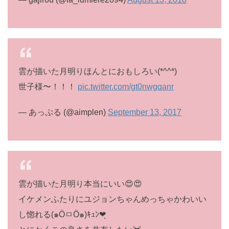
雲が描いた月明りほんとにおもしろい(*^^*)
世子様〜！！！
pic.twitter.com/gt0nwgqanr
— あっぷる (@aimplen)
September 13, 2017
雲が描いた月明り本当にいい😍😍
イケメンふたりにユジョンちゃんめっちゃかわいい
し惚れる(๑ÖㅁÖ๑)ｷｭﾝ❤ฺ