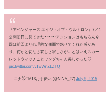
『アベンジャーズ エイジ・オブ・ウルトロン』7／4
公開初日に見てきた〜〜〜アクションはもちろん今
回は前回より心理的な側面で魅せてくれた感があ
り、何かと切なさ哀しさ寂しさが…とはいえスカー
レットウィッチことワンダちゃん美しかった♡
pic.twitter.com/v1wWnZLZTQ
— ニナ🐭TM13お手伝い (@NINA_27)
July 5, 2015