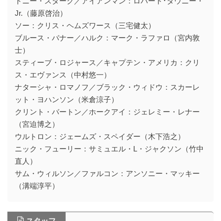
トニー・スターク／アイアンマン：ロバート･ダウニー・
Jr.（藤原啓治）
ソー：クリス・ヘムズワース（三宅健太）
ブルース・バナー／ハルク：マーク・ラファロ（宮内敦
士）
スティーブ・ロジャース／キャプテン・アメリカ：クリ
ス・エヴァンス（中村悠一）
ナターシャ・ロマノフ／ブラック・ウィドウ：スカーレ
ット・ヨハンソン（米倉涼子）
クリント・バートン／ホークアイ：ジェレミー・レナー
（宮迫博之）
ウルトロン：ジェームズ・スペイダー（木下浩之）
ニック・フューリー：サミュエル・L・ジャクソン（竹中
直人）
サム・ウィルソン／ファルコン：アンソニー・マッキー
（溝端淳平）
スタッフ