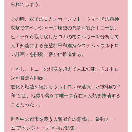
られてしまう。
その時、双⼦の１⼈スカーレット・ウィッチの精神
攻撃でアベンジャーズ壊滅の悪夢を観たトニーは、
ヒドラから取り戻したロキの杖のパワーを分析して
⼈⼯知能による完璧な平和維持システム＜ウルトロ
ン計画＞を開発、密かに推進する。
しかし、トニーの想像を超えて⼈⼯知能＝ウルトロ
ンが暴⾛を開始。
進化と増殖を続けるウルトロンが選択した“究極の平
和”とは、地球を脅かす唯⼀の存在＝⼈類を抹消する
ことだった…。
世界中の都市を襲う⼈類滅亡の脅威に、最強チー
ム“アベンジャーズ”が再び結集。