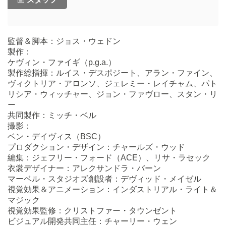
監督＆脚本：ジョス・ウェドン
製作：
ケヴィン・ファイギ（p.g.a.）
製作総指揮：ルイス・デスポジート、アラン・ファイン、
ヴィクトリア・アロンソ、ジェレミー・レイチャム、パト
リシア・ウィッチャー、ジョン・ファヴロー、スタン・リ
ー
共同製作：ミッチ・ベル
撮影：
ベン・デイヴィス（BSC）
プロダクション・デザイン：チャールズ・ウッド
編集：ジェフリー・フォード（ACE）、リサ・ラセック
衣裳デザイナー：アレクサンドラ・バーン
マーベル・スタジオズ創設者：デヴィッド・メイゼル
視覚効果＆アニメーション：インダストリアル・ライト＆
マジック
視覚効果監修：クリストファー・タウンゼント
ビジュアル開発共同主任：チャーリー・ウェン