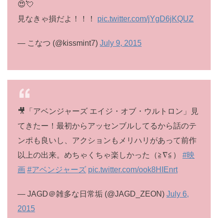
😍💘
見なきゃ損だよ！！！
pic.twitter.com/jYgD6jKQUZ
— こなつ (@kissmint7)
July 9, 2015
🎥「アベンジャーズ エイジ・オブ・ウルトロン」見
てきたー！最初からアッセンブルしてるから話のテ
ンポも良いし、アクションもメリハリがあって前作
以上の出来。めちゃくちゃ楽しかった（≧∇≦）
#映
画
#アベンジャーズ
pic.twitter.com/ook8HIEnrt
— JAGD＠雑多な日常垢 (@JAGD_ZEON)
July 6,
2015