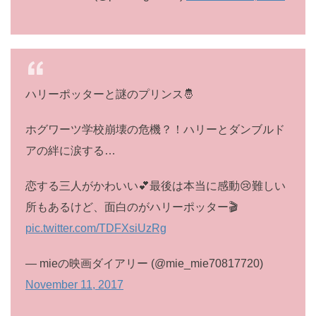
ハリーポッターと謎のプリンス🤴
ホグワーツ学校崩壊の危機？！ハリーとダンブルド
アの絆に涙する…
恋する三人がかわいい💕最後は本当に感動😢難しい
所もあるけど、面白のがハリーポッター🎬
pic.twitter.com/TDFXsiUzRg
— mieの映画ダイアリー (@mie_mie70817720)
November 11, 2017