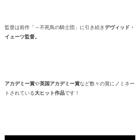
監督は前作「～不死鳥の騎士団」に引き続き
デヴィッド・
イェーツ監督。
アカデミー賞
や
英国アカデミー賞
など数々の賞にノミネー
トされている
大ヒット作品
です！