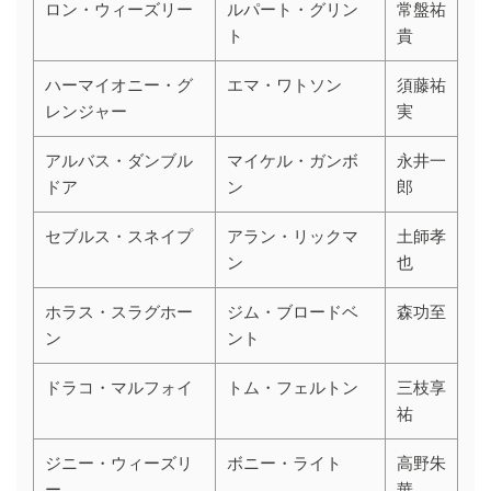
ロン・ウィーズリー
ルパート・グリン
常盤祐
ト
貴
ハーマイオニー・グ
エマ・ワトソン
須藤祐
レンジャー
実
アルバス・ダンブル
マイケル・ガンボ
永井一
ドア
ン
郎
セブルス・スネイプ
アラン・リックマ
土師孝
ン
也
ホラス・スラグホー
ジム・ブロードベ
森功至
ン
ント
ドラコ・マルフォイ
トム・フェルトン
三枝享
祐
ジニー・ウィーズリ
ボニー・ライト
高野朱
ー
華