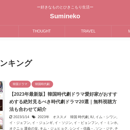
ー好きなものとひきこもり生活ー
Sumineko
THOUGHT
TRAVEL
ランキング
韓国ドラマ
韓国時代劇
【2023年最新版】韓国時代劇ドラマ愛好家がおすす
めする絶対見るべき時代劇ドラマ20選｜無料視聴方
法も合わせて紹介
2023/1/14
2023年 オススメ 韓国 時代劇
,
IU
,
イム・シワン
,
イ・ジェフン
,
イ・ジュンギ
,
イ・ソジン
,
イ・ビョンフン
,
イ・ミンホ
,
オクニョ 運命の女
,
キム・ジュヒョク
,
シンイ－信義－
,
ソン・ジナ
,
チ