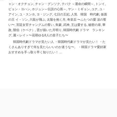
ャン・オクチョン
,
チャン・グンソク
,
テバク ～運命の瞬間～
,
トンイ
,
ピョン・ヨハン
,
ホジュン～伝説の心医～
,
ヤン・ミギョン
,
ユナ
,
ユ・
アイン
,
ユ・スンホ
,
ヨ・ジング
,
七日の王妃
,
人気 韓国 時代劇
,
仮面
の王 イ・ソン
,
六龍が飛ぶ
,
太陽を抱く月
,
奇皇后 〜ふたつの愛 涙の誓
い〜
,
宮廷女官チャングムの誓い
,
朱蒙
,
武神
,
王は愛する
,
秘密の扉
,
華
政
,
階伯（ケベク）
,
雲が描いた月明り
,
韓国時代劇 ドラマ ランキン
グ
,
麗＜レイ＞〜花萌ゆる8人の皇子たち〜
韓国時代劇ドラマが見たい人 ・韓国時代劇ドラマが見たい！ ・た
くさんありすぎて何を見たらいいのか迷うな〜。 ・韓国ドラマ愛好家
おすすめを手っ取り早く知りたい！ ...