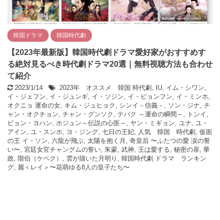
韓国ドラマ
韓国時代劇
【2023年最新版】韓国時代劇ドラマ愛好家がおすすめす
る絶対見るべき時代劇ドラマ20選｜無料視聴方法も合わせ
て紹介
2023/1/14
2023年 オススメ 韓国 時代劇
,
IU
,
イム・シワン
,
イ・ジェフン
,
イ・ジュンギ
,
イ・ソジン
,
イ・ビョンフン
,
イ・ミンホ
,
オクニョ 運命の女
,
キム・ジュヒョク
,
シンイ－信義－
,
ソン・ジナ
,
チ
ャン・オクチョン
,
チャン・グンソク
,
テバク ～運命の瞬間～
,
トンイ
,
ピョン・ヨハン
,
ホジュン～伝説の心医～
,
ヤン・ミギョン
,
ユナ
,
ユ・
アイン
,
ユ・スンホ
,
ヨ・ジング
,
七日の王妃
,
人気 韓国 時代劇
,
仮面
の王 イ・ソン
,
六龍が飛ぶ
,
太陽を抱く月
,
奇皇后 〜ふたつの愛 涙の誓
い〜
,
宮廷女官チャングムの誓い
,
朱蒙
,
武神
,
王は愛する
,
秘密の扉
,
華
政
,
階伯（ケベク）
,
雲が描いた月明り
,
韓国時代劇 ドラマ ランキン
グ
,
麗＜レイ＞〜花萌ゆる8人の皇子たち〜