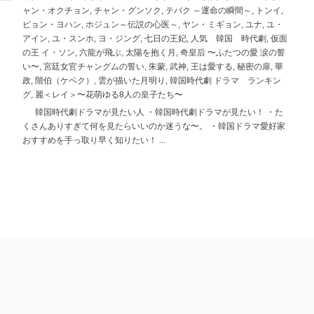
ャン・オクチョン
,
チャン・グンソク
,
テバク ～運命の瞬間～
,
トンイ
,
ピョン・ヨハン
,
ホジュン～伝説の心医～
,
ヤン・ミギョン
,
ユナ
,
ユ・
アイン
,
ユ・スンホ
,
ヨ・ジング
,
七日の王妃
,
人気 韓国 時代劇
,
仮面
の王 イ・ソン
,
六龍が飛ぶ
,
太陽を抱く月
,
奇皇后 〜ふたつの愛 涙の誓
い〜
,
宮廷女官チャングムの誓い
,
朱蒙
,
武神
,
王は愛する
,
秘密の扉
,
華
政
,
階伯（ケベク）
,
雲が描いた月明り
,
韓国時代劇 ドラマ ランキン
グ
,
麗＜レイ＞〜花萌ゆる8人の皇子たち〜
韓国時代劇ドラマが見たい人 ・韓国時代劇ドラマが見たい！ ・た
くさんありすぎて何を見たらいいのか迷うな〜。 ・韓国ドラマ愛好家
おすすめを手っ取り早く知りたい！ ...