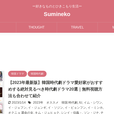
ー好きなものとひきこもり生活ー
Sumineko
THOUGHT
TRAVEL
韓国ドラマ
韓国時代劇
【2023年最新版】韓国時代劇ドラマ愛好家がおすす
めする絶対見るべき時代劇ドラマ20選｜無料視聴方
法も合わせて紹介
2023/1/14
2023年 オススメ 韓国 時代劇
,
IU
,
イム・シワン
,
イ・ジェフン
,
イ・ジュンギ
,
イ・ソジン
,
イ・ビョンフン
,
イ・ミンホ
,
オクニョ 運命の女
,
キム・ジュヒョク
,
シンイ－信義－
,
ソン・ジナ
,
チ