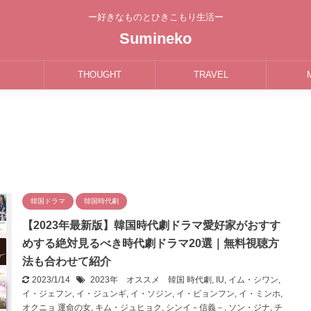
ー好きなものとひきこもり生活ー
Sumineko
THOUGHT
TRAVEL
韓国ドラマ
韓国時代劇
【2023年最新版】韓国時代劇ドラマ愛好家がおすす
めする絶対見るべき時代劇ドラマ20選｜無料視聴方
法も合わせて紹介
2023/1/14
2023年 オススメ 韓国 時代劇
,
IU
,
イム・シワン
,
イ・ジェフン
,
イ・ジュンギ
,
イ・ソジン
,
イ・ビョンフン
,
イ・ミンホ
,
オクニョ 運命の女
,
キム・ジュヒョク
,
シンイ－信義－
,
ソン・ジナ
,
チ