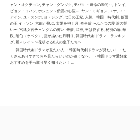
ャン・オクチョン
,
チャン・グンソク
,
テバク ～運命の瞬間～
,
トンイ
,
ピョン・ヨハン
,
ホジュン～伝説の心医～
,
ヤン・ミギョン
,
ユナ
,
ユ・
アイン
,
ユ・スンホ
,
ヨ・ジング
,
七日の王妃
,
人気 韓国 時代劇
,
仮面
の王 イ・ソン
,
六龍が飛ぶ
,
太陽を抱く月
,
奇皇后 〜ふたつの愛 涙の誓
い〜
,
宮廷女官チャングムの誓い
,
朱蒙
,
武神
,
王は愛する
,
秘密の扉
,
華
政
,
階伯（ケベク）
,
雲が描いた月明り
,
韓国時代劇 ドラマ ランキン
グ
,
麗＜レイ＞〜花萌ゆる8人の皇子たち〜
韓国時代劇ドラマが見たい人 ・韓国時代劇ドラマが見たい！ ・た
くさんありすぎて何を見たらいいのか迷うな〜。 ・韓国ドラマ愛好家
おすすめを手っ取り早く知りたい！ ...