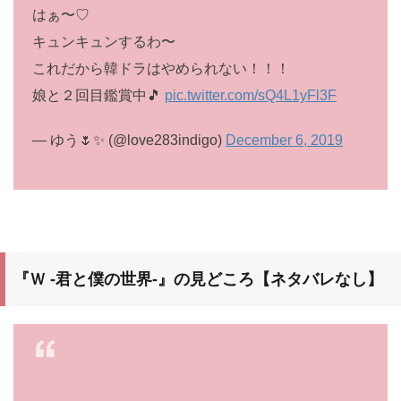
はぁ〜♡
キュンキュンするわ〜
これだから韓ドラはやめられない！！！
娘と２回目鑑賞中🎵
pic.twitter.com/sQ4L1yFl3F
— ゆう🌷✨ (@love283indigo)
December 6, 2019
『Ｗ -君と僕の世界-』の見どころ【ネタバレなし】