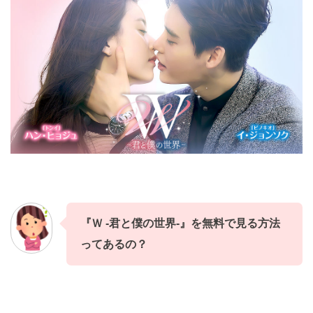
『Ｗ -君と僕の世界-』
を
無料
で見る方法
ってあるの？