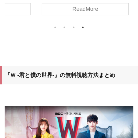
ドラマ愛
らいいのか迷うな〜。 ・韓国ドラマ愛好家のお
い頃（
ReadMore
の理由を
すすめを手っ取り早く知りたい！ そんな疑問
てから
ラマ愛
にお答えします。 この記事では、【2023年最
本以上
たい U-
新版】韓国ドラマ愛好家がおすすめする絶対見
ったり
知りたい
るべき！韓国ドラマ人気ランキング20選をまと
の香り
記事の
めています。 コロナ自粛期間中にドラマを一
の香り
気見したい 韓国ドラマ愛好家がおすすめする絶
『夏の
対に見るべき韓国ドラマが知りたい 次どのドラ
評判が
マを観 ...
て知りた
『Ｗ -君と僕の世界-』の無料視聴方法まとめ