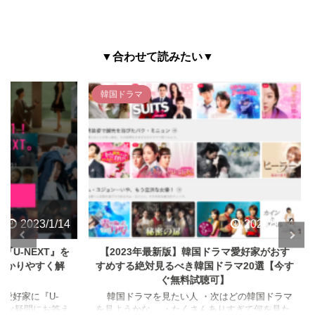
▼合わせて読みたい
▼
韓国ドラマ
韓国ド
3/1/14
2023/1/14
XT』を
【2023年最新版】韓国ドラマ愛好家がおす
【20
すく解
すめする絶対見るべき韓国ドラマ20選【今す
フル動
ぐ無料試聴可】
『U-
韓国ドラマを見たい人 ・次はどの韓国ドラマ
Sum
にお答え
を見ようかな。 ・たくさんありすぎて何を見た
ラマ歴