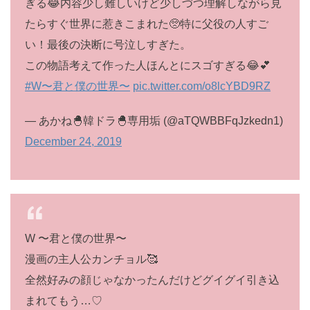
ぎる😂内容少し難しいけど少しづつ理解しながら見
たらすぐ世界に惹きこまれた🥺特に父役の人すご
い！最後の決断に号泣しすぎた。
この物語考えて作った人ほんとにスゴすぎる😂💕
#W〜君と僕の世界〜
pic.twitter.com/o8lcYBD9RZ
— あかね🐣韓ドラ🐣専用垢 (@aTQWBBFqJzkedn1)
December 24, 2019
W 〜君と僕の世界〜
漫画の主人公カンチョル🥰
全然好みの顔じゃなかったんだけどグイグイ引き込
まれてもう…♡