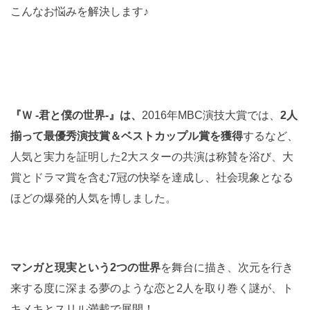
こんなお悩みを解決します♪
『Ｗ -君と僕の世界-』は、
2016年MBC演技大賞では、
2人
揃って最優秀演技賞＆ベストカップル賞を獲得
するなど、
人気と実力を証明した2大スターの共演は称賛を浴び、大
賞とドラマ賞を含む7冠の快挙を達成し、社会現象となる
ほどの爆発的人気を博しました。
マンガと現実という2つの世界
を舞台に描き、次元を行き
来する度に深まる夢のような恋と2人を取り巻く謎が、ト
キメキとスリル満載で展開！