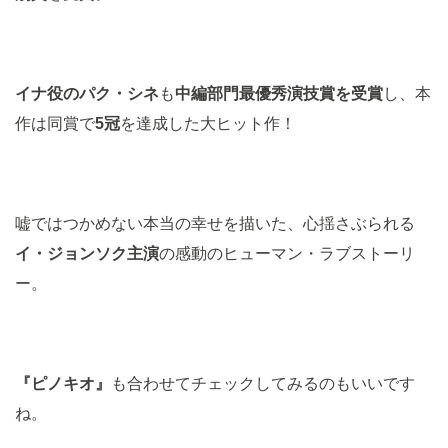
イナ役のパク・シネ
も
中編部門最優秀演技賞を受賞
し、本
作は同賞で
5冠
を達成した大ヒット作！
嘘ではつかめない本当の幸せを描いた、心揺さぶられる
イ・ジョンソク主演
の感動のヒューマン・ラブストーリ
ー。
『ピノキオ』
も合わせてチェックしてみるのもいいです
ね。