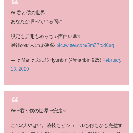
W-君と僕の世界-
あなたが眠っている間に
設定も展開もめっちゃ面白い😆✨
最後の結末には😭😭
pic.twitter.com/5mZ7rxd6uq
— 🌷Mari🌷ぷに♡Hyunbin (@maribini925)
February
13, 2020
W〜君と僕の世界〜完走✨
この2人やばい。演技もビジュアルも何もかも完璧す