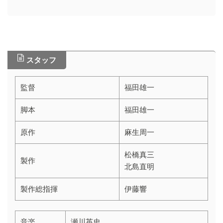
スタッフ
監督
福田雄一
脚本
福田雄一
原作
麻生周一
松橋真三
製作
北島直明
製作総指揮
伊藤響
音楽
瀬川英史