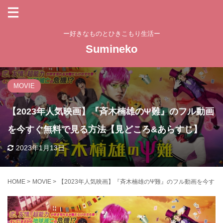
ー好きなものとひきこもり生活ー
Sumineko
MOVIE
【2023年人気映画】『斉木楠雄のΨ難』のフル動画
を今すぐ無料で見る方法【見どころ&あらすじ】
2023年1月13日
HOME
>
MOVIE
>
【2023年人気映画】『斉木楠雄のΨ難』のフル動画を今す