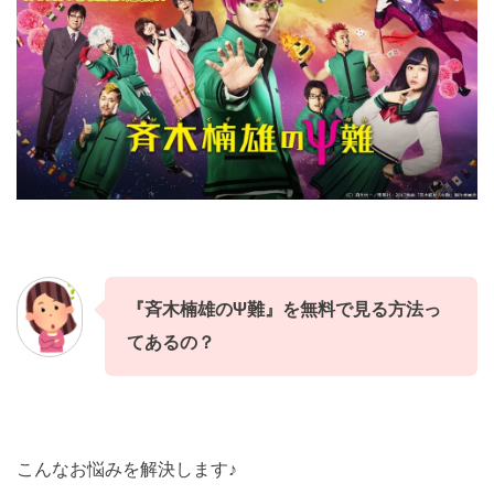
『斉木楠雄のΨ難』
を
無料
で見る方法っ
てあるの？
こんなお悩みを解決します♪