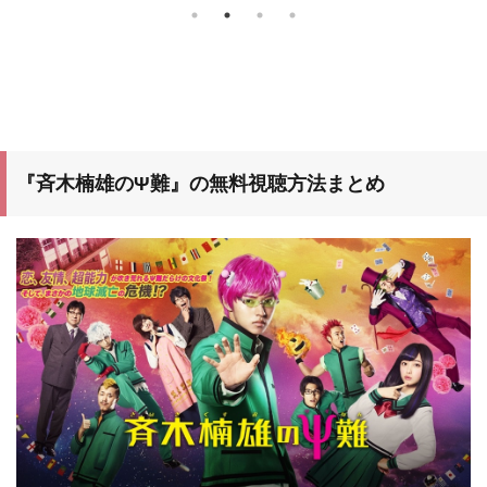
ンクス
もちゃたちを待ち受ける絶体絶命の危機と心温
日本で
まる絆の物語。 手に汗握るアクションと感動
のストーリー展開で描き出します。 声の出演
は引き続きトム・ハンクス。監督は前作や「フ
ァインデ ...
『斉木楠雄のΨ難』の無料視聴方法まとめ