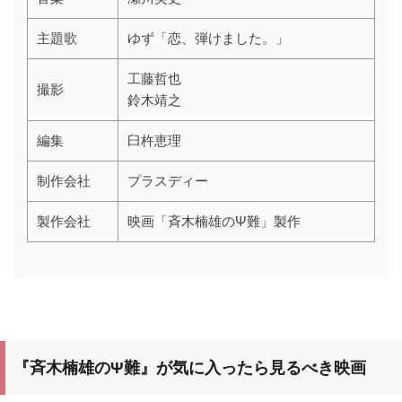
主題歌
ゆず「恋、弾けました。」
工藤哲也
撮影
鈴木靖之
編集
臼杵恵理
制作会社
プラスディー
製作会社
映画「斉木楠雄のΨ難」製作
『斉木楠雄のΨ難
』が気に入ったら見るべき映画