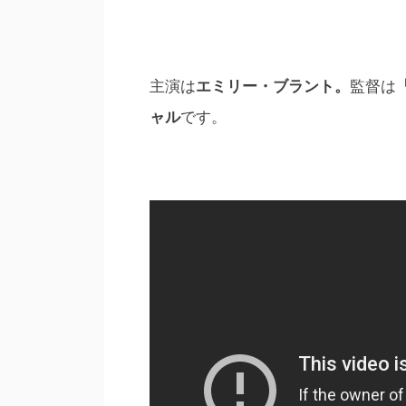
主演は
エミリー・ブラント。
監督は
ャル
です
。