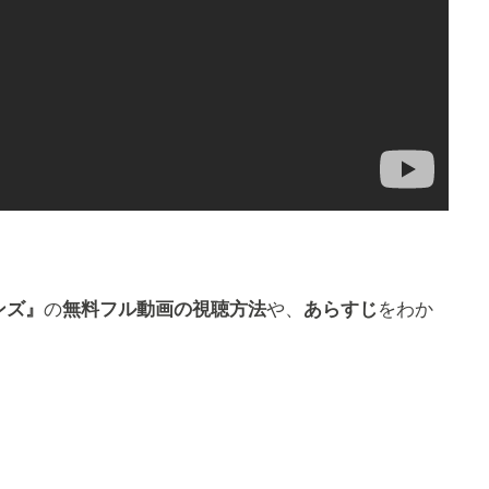
ンズ』
の
無料
フル動画の視聴方法
や、
あらすじ
をわか